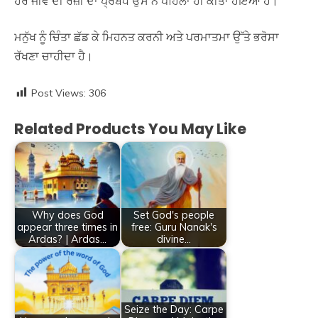
ਹਰ ਜੀਵ ਦੀ ਰੋਜ਼ੀ ਦਾ ਪ੍ਰਬੰਧ ਉਸ ਨੇ ਪਹਿਲਾਂ ਹੀ ਕੀਤਾ ਹੋਇਆ ਹੈ।
ਮਨੁੱਖ ਨੂੰ ਚਿੰਤਾ ਛੱਡ ਕੇ ਮਿਹਨਤ ਕਰਨੀ ਅਤੇ ਪਰਮਾਤਮਾ ਉੱਤੇ ਭਰੋਸਾ
ਰੱਖਣਾ ਚਾਹੀਦਾ ਹੈ।
Post Views:
306
Related Products You May Like
Why does God
Set God's people
appear three times in
free: Guru Nanak's
Ardas? | Ardas…
divine…
Seize the Day: Carpe